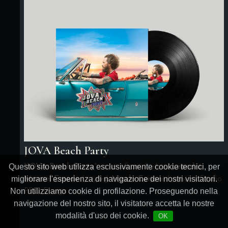
JOVA Beach Party
Questo sito web utilizza esclusivamente cookie tecnici, per
"
JOVA Beach Party
" cover album /
photo
Leandro
migliorare l'esperienza di navigazione dei nostri visitatori.
Manuel Emede
/
styling
Nicolo Cerioni
/
artwork
Studio
Non utilizziamo cookie di profilazione. Proseguendo nella
PRO Design
navigazione del nostro sito, il visitatore accetta le nostre
modalità d'uso dei cookie.
OK